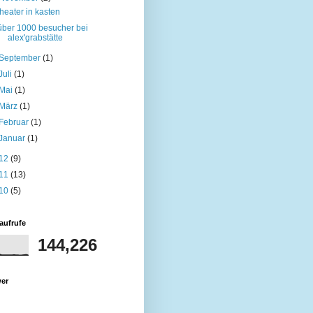
theater in kasten
über 1000 besucher bei
alex'grabstätte
September
(1)
Juli
(1)
Mai
(1)
März
(1)
Februar
(1)
Januar
(1)
12
(9)
11
(13)
10
(5)
aufrufe
144,226
wer