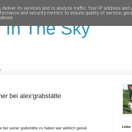
deliver its services and to analyze traffic. Your IP address and
formance and security metrics to ensure quality of service, ge
 abuse.
r In The Sky
m
er bei alex'grabstätte
Links
e bei seiner grabstätte zu haben war wirklich genial.