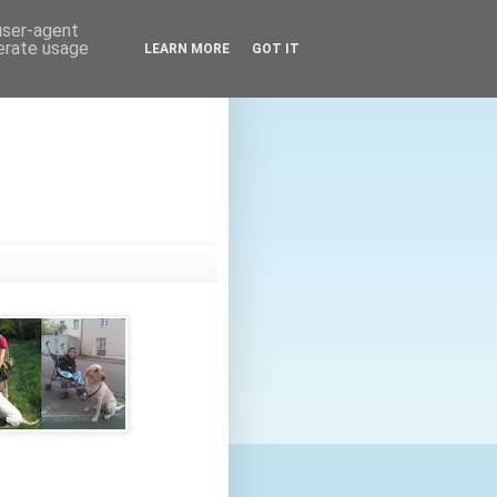
 user-agent
nerate usage
LEARN MORE
GOT IT