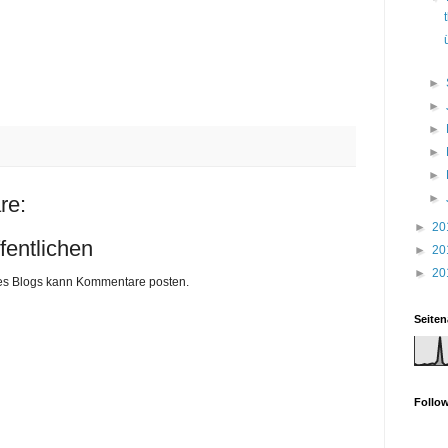
►
►
►
►
►
►
re:
►
20
entlichen
►
20
►
20
eses Blogs kann Kommentare posten.
Seiten
Follo