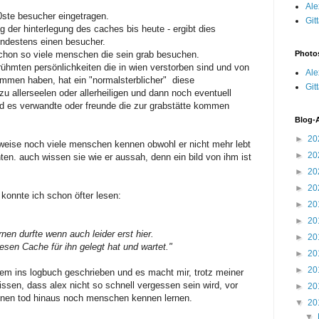
Ale
0ste besucher eingetragen.
Git
 der hinterlegung des caches bis heute - ergibt dies
mindestens einen besucher.
schon so viele menschen die sein grab besuchen.
Photo
hmten persönlichkeiten die in wien verstorben sind und von
Ale
ommen haben, hat ein "normalsterblicher" diese
Git
 allerseelen oder allerheiligen und dann noch eventuell
ind es verwandte oder freunde die zur grabstätte kommen
Blog-
►
20
e weise noch viele menschen kennen obwohl er nicht mehr lebt
►
20
nten. auch wissen sie wie er aussah, denn ein bild von ihm ist
►
20
►
20
 konnte ich schon öfter lesen:
►
20
►
20
nen durfte wenn auch leider erst hier.
►
20
sen Cache für ihn gelegt hat und wartet."
►
20
►
20
zem ins logbuch geschrieben und es macht mir, trotz meiner
wissen, dass alex nicht so schnell vergessen sein wird, vor
►
20
einen tod hinaus noch menschen kennen lernen.
▼
20
▼