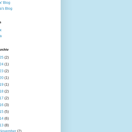
x' Blog
ta's Blog
s
x
ta
Archiv
25
(2)
24
(1)
23
(2)
20
(1)
19
(1)
18
(2)
17
(2)
16
(3)
15
(5)
14
(6)
13
(8)
November
(2)