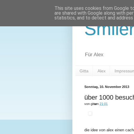
This site uses cookies from Google to 
are shared with Google along with per
statistics, and to detect and address
Smile
Für Alex
Gitta
Alex
Impressu
Sonntag, 10. November 2013
über 1000 besuch
von
gitta
um
21:01
die idee von alex einen cach