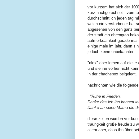
vor kurzem hat sich der 100
kurz nachgerechnet - vom tag
durchschnittlich jeden tag 
welch ein verstorbener hat 
abgesehen von den ganz berü
der stadt ein ehrengrab bek
aufmerksamkeit gerade mal zu
einige male im jahr. dann s
jedoch keine unbekannten.
"alex" aber lernen auf dies
und sie ihn vorher nicht kan
in der chachebox beigelegt.
nachrichten wie die folgende
"
Ruhe in Frieden.
Danke das ich ihn kennen ler
Danke an seine Mama die die
diese zeilen wurden vor kur
traurigkeit große freude zu 
allem aber, dass ihn über s