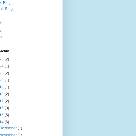
x' Blog
ta's Blog
s
x
ta
Archiv
25
(2)
24
(1)
23
(2)
20
(1)
19
(1)
18
(2)
17
(2)
16
(3)
15
(5)
14
(6)
Dezember
(1)
November
(1)