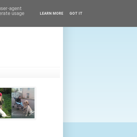
 user-agent
nerate usage
LEARN MORE
GOT IT