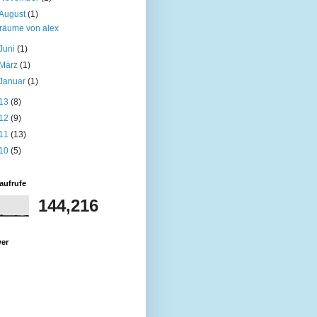
August
(1)
träume von alex
Juni
(1)
März
(1)
Januar
(1)
13
(8)
12
(9)
11
(13)
10
(5)
aufrufe
144,216
wer