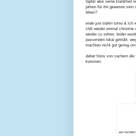
tapfer alex seine krankheit 
jahren für ihn gewesen sein
leben?
ende juni trafen tomo & ich 
chili wieder einmal christine
wieder zu sehen. leider wur
passenden lokal getrübt. we
machten nicht gut genug um s
daher fotos von cachern die
kommen.
am rechten 