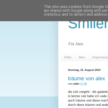
This site uses cookies from Google to 
are shared with Google along with per
statistics, and to detect and address
Smile
Für Alex
Gitta
Alex
Impressu
Sonntag, 31. August 2014
träume von alex
von
gitta
um
17:30
die zeit vergeht - die gadan
in letzter zeit hatte ich vie
auch träume und diese mach
durch diese träume und ande