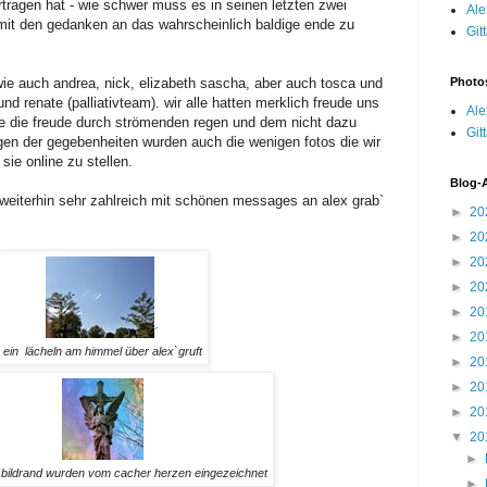
ertragen hat - wie schwer muss es in seinen letzten zwei
Ale
 mit den gedanken an das wahrscheinlich baldige ende zu
Git
wie auch andrea, nick, elizabeth sascha, aber auch tosca und
Photo
 und renate (palliativteam). wir alle hatten merklich freude uns
Ale
de die freude durch strömenden regen und dem nicht dazu
Git
gen der gegebenheiten wurden auch die wenigen fotos die wir
ie online zu stellen.
Blog-
 weiterhin sehr zahlreich mit schönen messages an alex grab`
►
20
►
20
►
20
►
20
►
20
´
►
20
ein lächeln am himmel über alex`gruft
►
20
►
20
►
20
▼
20
►
bildrand wurden vom cacher herzen eingezeichnet
►