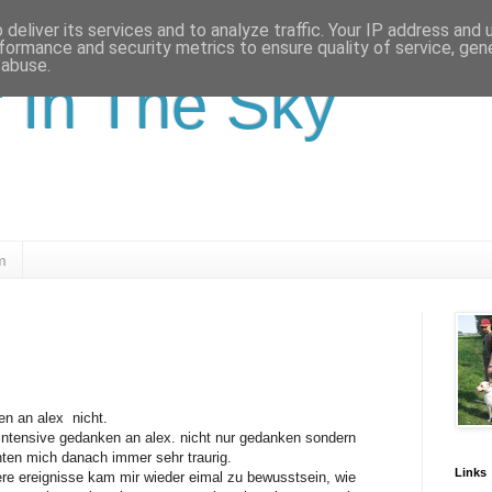
deliver its services and to analyze traffic. Your IP address and
formance and security metrics to ensure quality of service, ge
 abuse.
r In The Sky
m
ken an alex nicht.
le intensive gedanken an alex. nicht nur gedanken sondern
ten mich danach immer sehr traurig.
Links
re ereignisse kam mir wieder eimal zu bewusstsein, wie