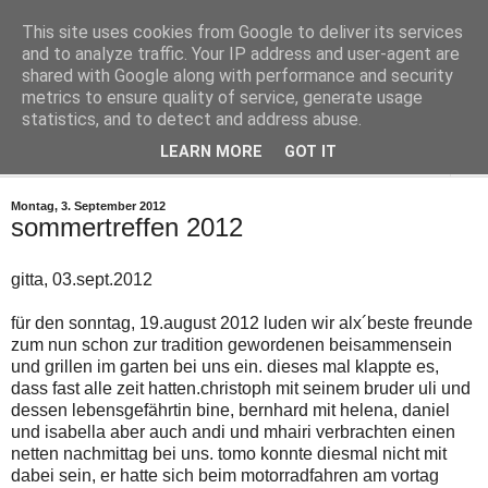
This site uses cookies from Google to deliver its services
Smiler In The Sky
and to analyze traffic. Your IP address and user-agent are
shared with Google along with performance and security
metrics to ensure quality of service, generate usage
Für Alex
statistics, and to detect and address abuse.
LEARN MORE
GOT IT
▼
Montag, 3. September 2012
sommertreffen 2012
gitta, 03.sept.2012
für den sonntag, 19.august 2012 luden wir alx´beste freunde
zum nun schon zur tradition gewordenen beisammensein
und grillen im garten bei uns ein. dieses mal klappte es,
dass fast alle zeit hatten.christoph mit seinem bruder uli und
dessen lebensgefährtin bine, bernhard mit helena, daniel
und isabella aber auch andi und mhairi verbrachten einen
netten nachmittag bei uns. tomo konnte diesmal nicht mit
dabei sein, er hatte sich beim motorradfahren am vortag